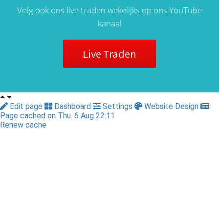
Volg ook ons live traden wekelijks op ons YouTube
kanaal
Live Traden
Edit page
Dashboard
Settings
Website Design
Page cached on Thu. 6 Aug 22:11
Renew cache