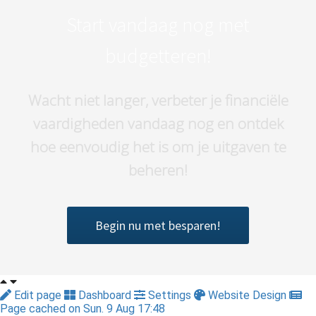
Start vandaag nog met
budgetteren!
Wacht niet langer, verbeter je financiële
vaardigheden vandaag nog en ontdek
hoe eenvoudig het is om je uitgaven te
beheren!
Begin nu met besparen!
Edit page
Dashboard
Settings
Website Design
Page cached on Sun. 9 Aug 17:48