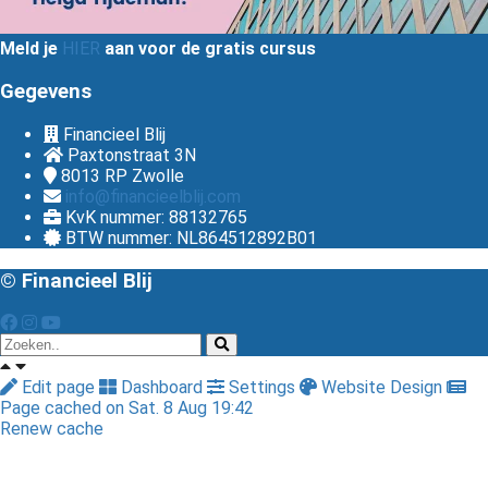
Meld je
HIER
aan voor de gratis cursus
Gegevens
Financieel Blij
Paxtonstraat 3N
8013 RP
Zwolle
info@financieelblij.com
KvK nummer: 88132765
BTW nummer: NL864512892B01
© Financieel Blij
Edit page
Dashboard
Settings
Website Design
Page cached on Sat. 8 Aug 19:42
Renew cache