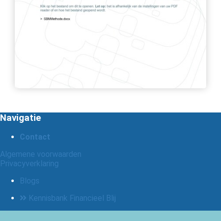
Navigatie
Contact
Algemene voorwaarden
Privacyverklaring
Blogs
Kennisbank Financieel Blij