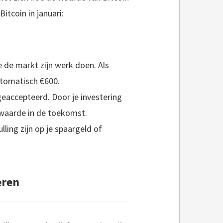
itcoin in januari:
je de markt zijn werk doen. Als
utomatisch €600.
geaccepteerd. Door je investering
 waarde in de toekomst.
lling zijn op je spaargeld of
eren