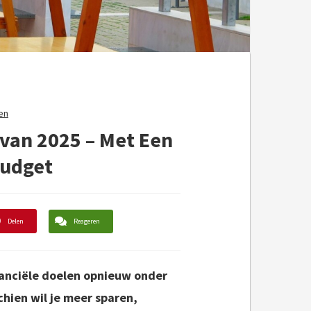
en
 van 2025 – Met Een
Budget
Delen
Reageren
nanciële doelen opnieuw onder
chien wil je meer sparen,