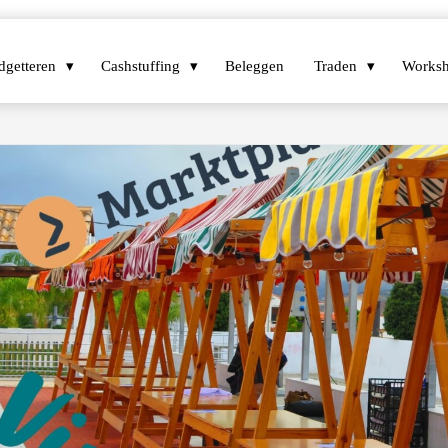
dgetteren
Cashstuffing
Beleggen
Traden
Worksh