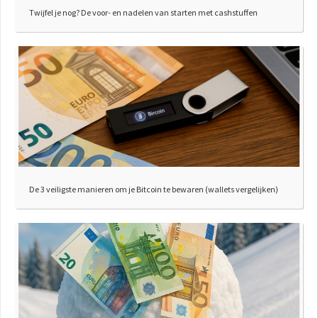
Twijfel je nog? De voor- en nadelen van starten met cashstuffen
De 3 veiligste manieren om je Bitcoin te bewaren (wallets vergelijken)